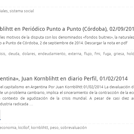
iales
sistema social
,
nblihtt en Periódico Punto a Punto (Córdoba), 02/09/20
ales motivos de la disputa con los denominados «fondos buitres», la naturale
nto a Punto de Córdoba, 2 de septiembre de 2014. Descargar la nota en pdf
isis
deuda
dolares
endeudamiento
externa
flujo
fmi
fuga
griesa
hol
,
,
,
,
,
,
,
,
,
ntina», Juan Kornblihtt en diario Perfil, 01/02/2014
el capitalismo en Argentina Por Juan Kornblihtt 01/02/2014 La devaluación d
 de un problema cambiario, implica el sinceramiento de la contracción de la e
n contexto de agudización de la crisis mundial. A pesar de casi diez 
industria radicada …
economia
kicillof
kornblihtt
peso
sobrevaluación
,
,
,
,