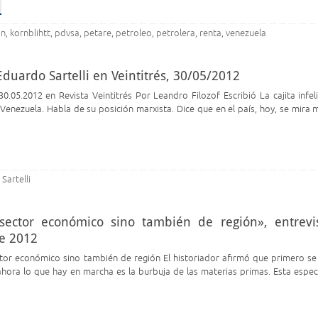
an
kornblihtt
pdvsa
petare
petroleo
petrolera
renta
venezuela
,
,
,
,
,
,
,
 Eduardo Sartelli en Veintitrés, 30/05/2012
 30.05.2012 en Revista Veintitrés Por Leandro Filozof Escribió La cajita infel
 Venezuela. Habla de su posición marxista. Dice que en el país, hoy, se mira 
Sartelli
,
 sector económico sino también de región», entrevi
e 2012
ector económico sino también de región El historiador afirmó que primero se 
 ahora lo que hay en marcha es la burbuja de las materias primas. Esta espec