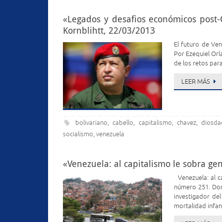
«Legados y desafios económicos post-
Kornblihtt, 22/03/2013
El futuro de Ve
Por Ezequiel Orl
de los retos par
LEER MÁS
bolivariano
cabello
capitalismo
chavez
diosda
,
,
,
,
socialismo
venezuela
,
«Venezuela: al capitalismo le sobra ge
Venezuela: al c
número 251. Dom
investigador de
mortalidad infa