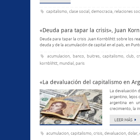
capitalismo
clase social
democracia
relaciones soc
,
,
,
«Deuda para tapar la crisis», Juan Kor
Deuda para tapar la crisis Juan Kornblihtt sobre los re
deuda y de la acumulación de capital en el país, en Pu
acumulacion
banco
buitres
capitalismo
club
cr
,
,
,
,
,
kornblihtt
mundial
paris
,
,
«La devaluación del capitalismo en Arge
La devaluación d
argentino, lejos
argentina en u
crecimiento, la 
LEER MÁS
acumulacion
capitalismo
crisis
devaluacion
dolar
,
,
,
,
,