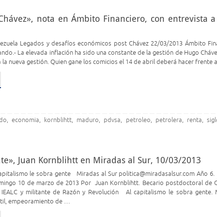
Chávez», nota en Ámbito Financiero, con entrevista a
nezuela Legados y desafíos económicos post Chávez 22/03/2013 Ámbito Fin
ando.- La elevada inflación ha sido una constante de la gestión de Hugo Cháve
a la nueva gestión. Quien gane los comicios el 14 de abril deberá hacer frente 
do
economia
kornblihtt
maduro
pdvsa
petroleo
petrolera
renta
sig
,
,
,
,
,
,
,
,
nte», Juan Kornblihtt en Miradas al Sur, 10/03/2013
apitalismo le sobra gente Miradas al Sur politica@miradasalsur.com Año 6. 
ingo 10 de marzo de 2013 Por Juan Kornblihtt. Becario postdoctoral de C
l IEALC y militante de Razón y Revolución Al capitalismo le sobra gente. M
ntil, empeoramiento de …