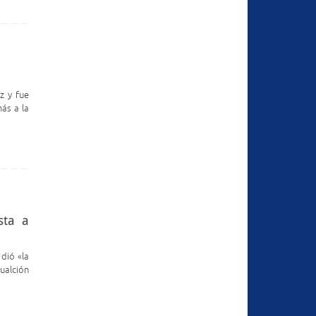
iz y fue
más a la
sta a
dió «la
ualción