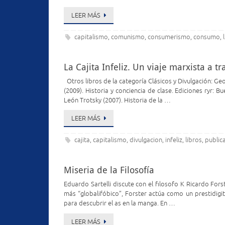
LEER MÁS
capitalismo
comunismo
consumerismo
consumo
,
,
,
,
La Cajita Infeliz. Un viaje marxista a tra
Otros libros de la categoría Clásicos y Divulgación: Ge
(2009). Historia y conciencia de clase. Ediciones ryr: B
León Trotsky (2007). Historia de la …
LEER MÁS
cajita
capitalismo
divulgacion
infeliz
libros
public
,
,
,
,
,
Miseria de la Filosofía
Eduardo Sartelli discute con el filosofo K Ricardo For
más “globalifóbico”, Forster actúa como un prestidigi
para descubrir el as en la manga. En …
LEER MÁS