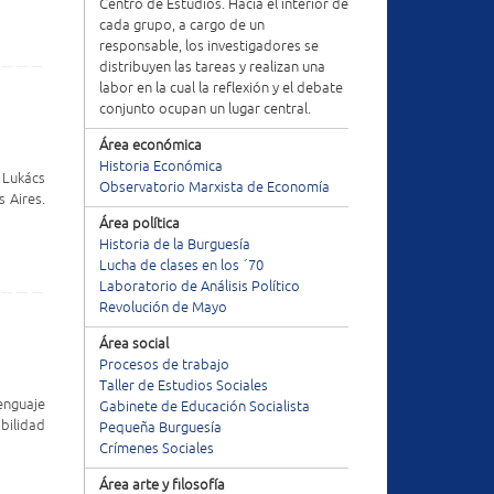
Centro de Estudios. Hacia el interior de
cada grupo, a cargo de un
responsable, los investigadores se
distribuyen las tareas y realizan una
labor en la cual la reflexión y el debate
conjunto ocupan un lugar central.
Área económica
Historia Económica
g Lukács
Observatorio Marxista de Economía
s Aires.
Área política
Historia de la Burguesía
Lucha de clases en los ´70
Laboratorio de Análisis Político
Revolución de Mayo
Área social
Procesos de trabajo
Taller de Estudios Sociales
enguaje
Gabinete de Educación Socialista
bilidad
Pequeña Burguesía
Crímenes Sociales
Área arte y filosofía