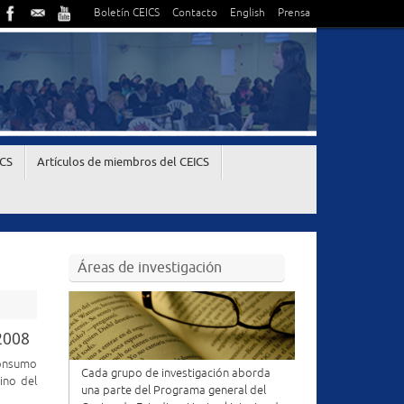
Boletín CEICS
Contacto
English
Prensa
ICS
Artículos de miembros del CEICS
Áreas de investigación
2008
consumo
Cada grupo de investigación aborda
ino del
una parte del Programa general del