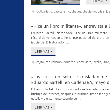
LEER MÁS
bolivariano
capitalismo
chavez
chavismo
crisis
ju
,
,
,
,
,
«Hice un libro militante», entrevista a
Eduardo Sartelli, historiador “Hice un libro militante”
récord de ventas en la Feria Internacional del Libro en
izquierda. El historiador …
LEER MÁS
cajita
capitalismo
eduardo
entrevista
infeliz
libro
,
,
,
,
,
«Las crisis no solo se trasladan de
Eduardo Sartelli en CadenaBA, mayo d
Eduardo Sartelli: Las crisis no solo se trasladan de s
burbuja de internet, después la burbuja inmobliaria y
estalla violentamente cuando se …
LEER MÁS