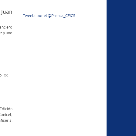
 Juan
Tweets por el @Prensa_CEICS.
anciero
z y uno
a …
lo xxi
,
Edición
onicet,
iseria,