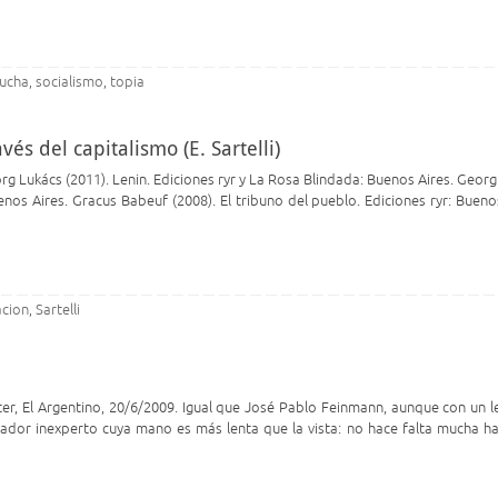
lucha
socialismo
topia
,
,
vés del capitalismo (E. Sartelli)
org Lukács (2011). Lenin. Ediciones ryr y La Rosa Blindada: Buenos Aires. Geor
uenos Aires. Gracus Babeuf (2008). El tribuno del pueblo. Ediciones ryr: Bueno
acion
Sartelli
,
ster, El Argentino, 20/6/2009. Igual que José Pablo Feinmann, aunque con un l
tador inexperto cuya mano es más lenta que la vista: no hace falta mucha ha