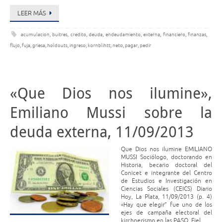
LEER MÁS
acumulacion
,
buitres
,
credito
,
deuda
,
endeudamiento
,
externa
,
financiero
,
finanzas
,
flujo
,
fuja
,
griesa
,
holdouts
,
ingreso
,
kornblihtt
,
neto
,
pagar
,
pedir
«Que Dios nos ilumine»,
Emiliano Mussi sobre la
deuda externa, 11/09/2013
Que Dios nos ilumine EMILIANO
MUSSI Sociólogo, doctorando en
Historia, becario doctoral del
Conicet e integrante del Centro
de Estudios e Investigación en
Ciencias Sociales (CEICS) Diario
Hoy, La Plata, 11/09/2013 (p. 4)
«Hay que elegir” fue uno de los
ejes de campaña electoral del
kirchnerismo en las PASO. Fiel …