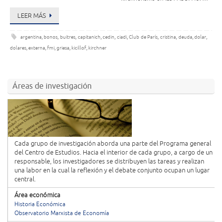
LEER MÁS
argentina
,
bonos
,
buitres
,
capitanich
,
cedin
,
ciadi
,
Club de París
,
cristina
,
deuda
,
dolar
,
dolares
,
externa
,
fmi
,
griesa
,
kicillof
,
kirchner
Áreas de investigación
Cada grupo de investigación aborda una parte del Programa general
del Centro de Estudios. Hacia el interior de cada grupo, a cargo de un
responsable, los investigadores se distribuyen las tareas y realizan
una labor en la cual la reflexión y el debate conjunto ocupan un lugar
central.
Área económica
Historia Económica
Observatorio Marxista de Economía