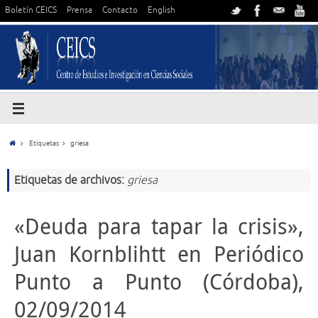
Boletín CEICS
Prensa
Contacto
English
Etiquetas
griesa
Etiquetas de archivos:
griesa
«Deuda para tapar la crisis»,
Juan Kornblihtt en Periódico
Punto a Punto (Córdoba),
02/09/2014