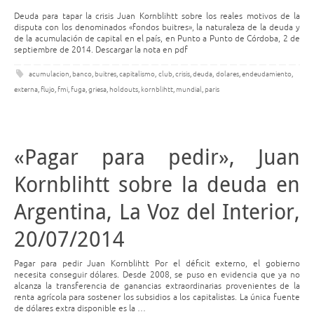
Deuda para tapar la crisis Juan Kornblihtt sobre los reales motivos de la
disputa con los denominados «fondos buitres», la naturaleza de la deuda y
de la acumulación de capital en el país, en Punto a Punto de Córdoba, 2 de
septiembre de 2014. Descargar la nota en pdf
acumulacion
,
banco
,
buitres
,
capitalismo
,
club
,
crisis
,
deuda
,
dolares
,
endeudamiento
,
externa
,
flujo
,
fmi
,
fuga
,
griesa
,
holdouts
,
kornblihtt
,
mundial
,
paris
«Pagar para pedir», Juan
Kornblihtt sobre la deuda en
Argentina, La Voz del Interior,
20/07/2014
Pagar para pedir Juan Kornblihtt Por el déficit externo, el gobierno
necesita conseguir dólares. Desde 2008, se puso en evidencia que ya no
alcanza la transferencia de ganancias extraordinarias provenientes de la
renta agrícola para sostener los subsidios a los capitalistas. La única fuente
de dólares extra disponible es la …