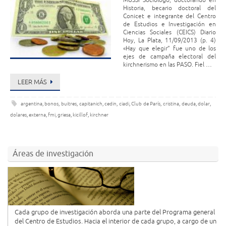
MUSSI Sociólogo, doctorando en
Historia, becario doctoral del
Conicet e integrante del Centro
de Estudios e Investigación en
Ciencias Sociales (CEICS) Diario
Hoy, La Plata, 11/09/2013 (p. 4)
«Hay que elegir” fue uno de los
ejes de campaña electoral del
kirchnerismo en las PASO. Fiel …
LEER MÁS
argentina
,
bonos
,
buitres
,
capitanich
,
cedin
,
ciadi
,
Club de París
,
cristina
,
deuda
,
dolar
,
dolares
,
externa
,
fmi
,
griesa
,
kicillof
,
kirchner
Áreas de investigación
Cada grupo de investigación aborda una parte del Programa general
del Centro de Estudios. Hacia el interior de cada grupo, a cargo de un