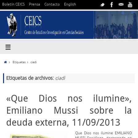
Boletín CEICS
Prensa
Contacto
English
Etiquetas
ciadi
Etiquetas de archivos:
ciadi
«Que Dios nos ilumine»,
Emiliano Mussi sobre la
deuda externa, 11/09/2013
Que Dios nos ilumine EMILIANO