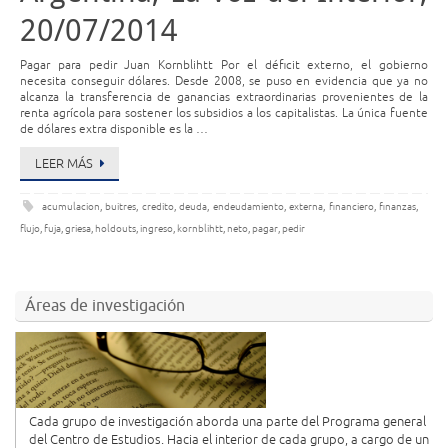
20/07/2014
Pagar para pedir Juan Kornblihtt Por el déficit externo, el gobierno
necesita conseguir dólares. Desde 2008, se puso en evidencia que ya no
alcanza la transferencia de ganancias extraordinarias provenientes de la
renta agrícola para sostener los subsidios a los capitalistas. La única fuente
de dólares extra disponible es la …
LEER MÁS
acumulacion
,
buitres
,
credito
,
deuda
,
endeudamiento
,
externa
,
financiero
,
finanzas
,
flujo
,
fuja
,
griesa
,
holdouts
,
ingreso
,
kornblihtt
,
neto
,
pagar
,
pedir
Áreas de investigación
Cada grupo de investigación aborda una parte del Programa general
del Centro de Estudios. Hacia el interior de cada grupo, a cargo de un