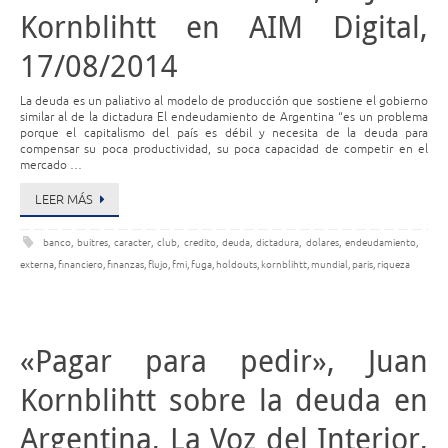
Kornblihtt en AIM Digital,
17/08/2014
La deuda es un paliativo al modelo de producción que sostiene el gobierno
similar al de la dictadura El endeudamiento de Argentina “es un problema
porque el capitalismo del país es débil y necesita de la deuda para
compensar su poca productividad, su poca capacidad de competir en el
mercado …
LEER MÁS
banco
,
buitres
,
caracter
,
club
,
credito
,
deuda
,
dictadura
,
dolares
,
endeudamiento
,
externa
,
financiero
,
finanzas
,
flujo
,
fmi
,
fuga
,
holdouts
,
kornblihtt
,
mundial
,
paris
,
riqueza
«Pagar para pedir», Juan
Kornblihtt sobre la deuda en
Argentina, La Voz del Interior,