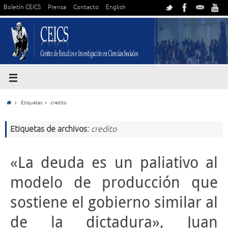
Boletín CEICS
Prensa
Contacto
English
Etiquetas
credito
Etiquetas de archivos:
credito
«La deuda es un paliativo al
modelo de producción que
sostiene el gobierno similar al
de la dictadura», Juan