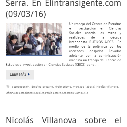
Serra. En Elintransigente.com
(09/03/16)
Un trabajo del Centro de Estudios
e Investigación en Ciencias
Sociales aborda los mitos y
realidades de la década
kirchnerista BUENOS AIRES.- En
medio de la polémica por los
recientes despidos llevados
adelante por la administración
macrista un trabajo del Centro de
Estudios e Investigación en Ciencias Sociales (CEICS) pone …
LEER MÁS
desocupación
,
Empleo precario
,
kirchnerismo
,
mercado laboral
,
Nicolás villanova
,
Oficina de Estadísticas Sociales
,
Pablo Estere
,
Sebastian Cominiello
Nicolás Villanova sobre el