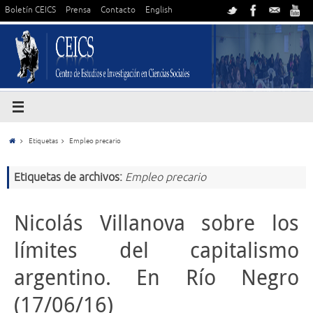
Boletín CEICS
Prensa
Contacto
English
Etiquetas
Empleo precario
Etiquetas de archivos:
Empleo precario
Nicolás Villanova sobre los
límites del capitalismo
argentino. En Río Negro
(17/06/16)