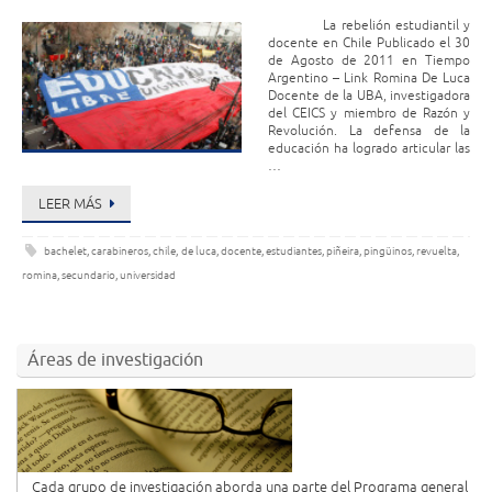
La rebelión estudiantil y
docente en Chile Publicado el 30
de Agosto de 2011 en Tiempo
Argentino – Link Romina De Luca
Docente de la UBA, investigadora
del CEICS y miembro de Razón y
Revolución. La defensa de la
educación ha logrado articular las
…
LEER MÁS
bachelet
,
carabineros
,
chile
,
de luca
,
docente
,
estudiantes
,
piñeira
,
pingüinos
,
revuelta
,
romina
,
secundario
,
universidad
Áreas de investigación
Cada grupo de investigación aborda una parte del Programa general