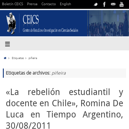
Boletín CEICS
Prensa
Contacto
English
Etiquetas
piñeira
Etiquetas de archivos:
piñeira
«La rebelión estudiantil y
docente en Chile», Romina De
Luca en Tiempo Argentino,
30/08/2011