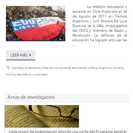
La rebelión estudiantil y
docente en Chile Publicado el 30
de Agosto de 2011 en Tiempo
Argentino – Link Romina De Luca
Docente de la UBA, investigadora
del CEICS y miembro de Razón y
Revolución. La defensa de la
educación ha logrado articular las
…
LEER MÁS
bachelet
,
carabineros
,
chile
,
de luca
,
docente
,
estudiantes
,
piñeira
,
pingüinos
,
revuelta
,
romina
,
secundario
,
universidad
Áreas de investigación
Cada grupo de investigación aborda una parte del Programa general