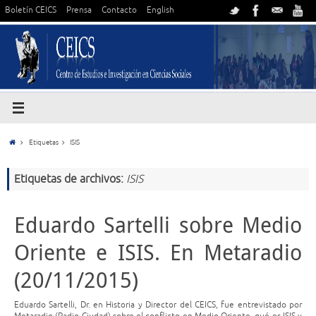
Boletín CEICS
Prensa
Contacto
English
Etiquetas
ISIS
Etiquetas de archivos:
ISIS
Eduardo Sartelli sobre Medio
Oriente e ISIS. En Metaradio
(20/11/2015)
Eduardo Sartelli, Dr. en Historia y Director del CEICS, fue entrevistado por