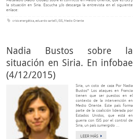
Metaradio (Radio Ciudad) sobre el conflicto en Medio Oriente, qué es ISIS y
la situación en Siria. Escucha y/o descarga la entrevista en el siguiente
enlace:
crisis energética
,
eduardo sartelli
,
ISIS
,
Medio Oriente
Nadia Bustos sobre la
situación en Siria. En infobae
(4/12/2015)
Siria, un coto de caza Por Nadia
Bustos* Los ataques en Francia
tienen que ser puestos en el
contexto de la intervención en
Medio Oriente. Este país forma
parte de la coalición liderada por
Estados Unidos, que está en
guerra con ISIS por el control de
Siria, un país sumergido …
LEER MÁS