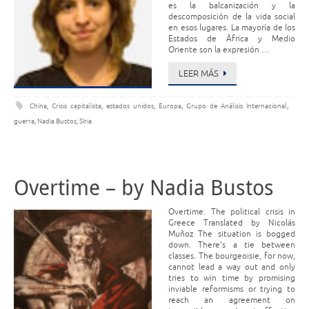
es la balcanización y la
descomposición de la vida social
en esos lugares. La mayoría de los
Estados de África y Medio
Oriente son la expresión …
LEER MÁS
China
,
Crisis capitalista
,
estados unidos
,
Europa
,
Grupo de Análisis Internacional
,
guerra
,
Nadia Bustos
,
SIria
Overtime – by Nadia Bustos
Overtime. The political crisis in
Greece Translated by Nicolás
Muñoz The situation is bogged
down. There’s a tie between
classes. The bourgeoisie, for now,
cannot lead a way out and only
tries to win time by promising
inviable reformisms or trying to
reach an agreement on