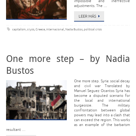
impossible and ineffective
adjustments. The …
LEER MÁS
capitalism
,
crysis
,
Greece
,
internacional
,
Nadia Bustos
,
political crisis
One more step – by Nadia
Bustos
One more step. Syria: social decay
and civil war Translated by
Manuel Seguez Ocantos Syria has
become a disputed scenario for
the local and international
burgeoisie. The military
confrontation between global
powers may lead into a clash that
can exceed the region. This works
as an example of the barbarism
resultant …