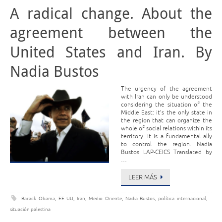
A radical change. About the
agreement between the
United States and Iran. By
Nadia Bustos
The urgency of the agreement
with Iran can only be understood
considering the situation of the
Middle East: it’s the only state in
the region that can organize the
whole of social relations within its
territory. It is a fundamental ally
to control the region. Nadia
Bustos LAP-CEICS Translated by
…
LEER MÁS
Barack Obama
,
EE UU
,
Iran
,
Medio Oriente
,
Nadia Bustos
,
política internacional
,
situación palestina