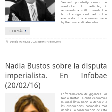
Sanders’ popularity cannot be
overlooked. In particular, it
represents a shift towards the
left of a significant part of the
electorate. The advances made
by the two candidates who …
LEER MÁS
Donald Trump
,
EE UU
,
Elections
,
Nadia Bustos
Nadia Bustos sobre la disputa
imperialista. En Infobae
(20/02/16)
Enfrentamiento de gigantes Por
Nadia Bustos La crisis económica
mundial llevó hacia la debacle a
las experiencias nacionales más
débiles. La consecuencia de esto