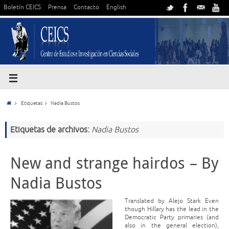
Boletín CEICS
Prensa
Contacto
English
Etiquetas
Nadia Bustos
Etiquetas de archivos:
Nadia Bustos
New and strange hairdos – By
Nadia Bustos
Translated by Alejo Stark Even
though Hillary has the lead in the
Democratic Party primaries (and
also in the general election),