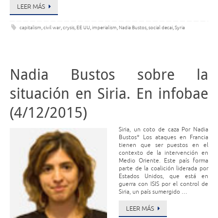
LEER MÁS
capitalism
,
civil war
,
crysis
,
EE UU
,
imperialism
,
Nadia Bustos
,
social decai
,
Syria
Nadia Bustos sobre la
situación en Siria. En infobae
(4/12/2015)
Siria, un coto de caza Por Nadia
Bustos* Los ataques en Francia
tienen que ser puestos en el
contexto de la intervención en
Medio Oriente. Este país forma
parte de la coalición liderada por
Estados Unidos, que está en
guerra con ISIS por el control de
Siria, un país sumergido …
LEER MÁS