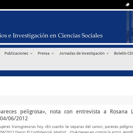
Publicaciones
Prensa
Jornadas de Investigación
Boletín CE
areces peligrosa», nota con entrevista a Rosana 
, 04/06/2012
jeres transgresoras hoy «En cuanto te separas del canon, pareces peligro
/06/2012 Diario El Confidencial, Madrid ¿Qué tienen en común la actriz Jennif