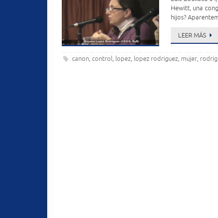
Hewitt, una con
hijos? Aparente
LEER MÁS
canon
control
lopez
lopez rodriguez
mujer
rodri
,
,
,
,
,