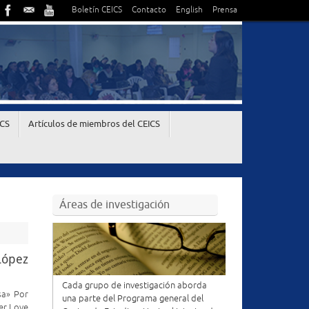
Boletín CEICS
Contacto
English
Prensa
ICS
Artículos de miembros del CEICS
Áreas de investigación
López
Cada grupo de investigación aborda
sa» Por
una parte del Programa general del
er Love