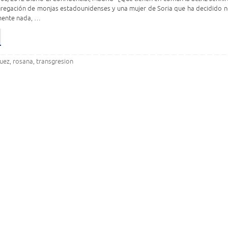
gregación de monjas estadounidenses y una mujer de Soria que ha decidido n
mente nada, …
guez
rosana
transgresion
,
,