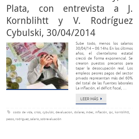
Plata, con entrevista a J.
Kornblihtt y V. Rodríguez
Cybulski, 30/04/2014
Sube todo, menos los salarios
30/04/14 – 06:14hs En los últimos
años, el clientelismo estatal
creció de forma exponencial. Se
crearon puestos precarios para
tapar la desocupación real. Los
empleos peores pagos del sector
privado representan más del 60%
del total de las fuentes laborales
La inflación, el déficit fiscal, …
LEER MÁS
costo de vida
,
crisis
,
cybulski
,
devaluacion
,
dolares
,
indec
,
inflación
,
ipc
,
kornblihtt
,
pesos
,
rodriguez
,
salario
,
sobrevaluación