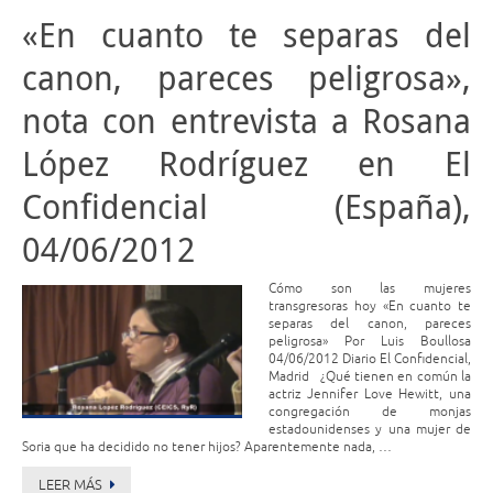
«En cuanto te separas del
canon, pareces peligrosa»,
nota con entrevista a Rosana
López Rodríguez en El
Confidencial (España),
04/06/2012
Cómo son las mujeres
transgresoras hoy «En cuanto te
separas del canon, pareces
peligrosa» Por Luis Boullosa
04/06/2012 Diario El Confidencial,
Madrid ¿Qué tienen en común la
actriz Jennifer Love Hewitt, una
congregación de monjas
estadounidenses y una mujer de
Soria que ha decidido no tener hijos? Aparentemente nada, …
LEER MÁS