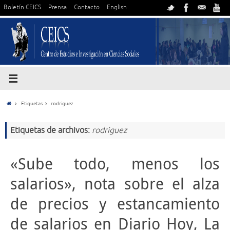
Boletín CEICS
Prensa
Contacto
English
Etiquetas
rodriguez
Etiquetas de archivos:
rodriguez
«Sube todo, menos los
salarios», nota sobre el alza
de precios y estancamiento
de salarios en Diario Hoy, La