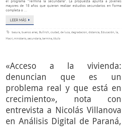
el programa “Terminá la secundaria”. La propuesta apunta a jóvenes
mayores de 18 años que quieran realizar estudios secundarios en forma
completa o …
LEER MÁS
basura
,
buenos aires
,
Bullrich
,
ciudad
,
de luca
,
degradacion
,
distancia
,
Educación
,
la
,
Macri
,
ministerio
,
secundaria
,
termina
,
titulo
«Acceso a la vivienda:
denuncian que es un
problema real y que está en
crecimiento», nota con
entrevista a Nicolás Villanova
en Análisis Digital de Paraná,