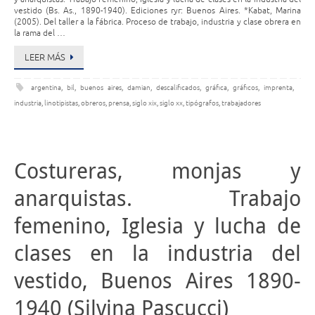
vestido (Bs. As., 1890-1940). Ediciones ryr: Buenos Aires. *Kabat, Marina
(2005). Del taller a la fábrica. Proceso de trabajo, industria y clase obrera en
la rama del …
LEER MÁS
argentina
,
bil
,
buenos aires
,
damian
,
descalificados
,
gráfica
,
gráficos
,
imprenta
,
industria
,
linotipistas
,
obreros
,
prensa
,
siglo xix
,
siglo xx
,
tipógrafos
,
trabajadores
Costureras, monjas y
anarquistas. Trabajo
femenino, Iglesia y lucha de
clases en la industria del
vestido, Buenos Aires 1890-
1940 (Silvina Pascucci)