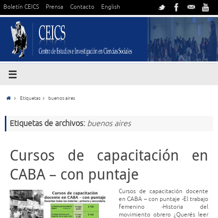
Boletín CEICS
Prensa
Contacto
English
Etiquetas
buenos aires
Etiquetas de archivos:
buenos aires
Cursos de capacitación en
CABA – con puntaje
Cursos de capacitación docente
en CABA – con puntaje -El trabajo
femenino -Historia del
movimiento obrero ¿Querés leer