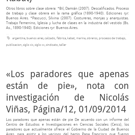
Otros libros sobre clase obrera: *Bil, Damián (2007). Descalificados. Proceso
de trabajo y clase obrera en la rama gráfica (1890-1940). Ediciones ryr:
Buenos Aires. *Pascucci, Silvina (2007). Costureras, monjas y anarquistas.
Trabajo femenino, Iglesia y lucha de clases en la industria del vestido (Bs.
As., 1890-1940). Ediciones ryr: Buenos Aires.
argentina
,
buenos aires
,
calzado
,
fábrica
,
kabat
,
marina
,
obreros
,
procesos de trabajo
,
publicacion
,
siglo xix
,
siglo xx
,
sindicato
,
taller
«Los paradores que apenas
están de pie», nota con
investigación de Nicolás
Viñas, Página/12, 01/09/2014
Los paradores que apenas están de pie De acuerdo con un informe del
Centro de Estudios e Investigaciones en Ciencias Sociales (Ceics), los
paradores que actualmente ofrece el Gobierno de la Ciudad de Buenos
Aires, para asistir a los vecinos del barrio Papa Francisco que fueron