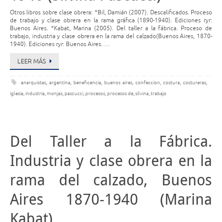
Otros libros sobre clase obrera: *Bil, Damián (2007). Descalificados. Proceso
de trabajo y clase obrera en la rama gráfica (1890-1940). Ediciones ryr:
Buenos Aires. *Kabat, Marina (2005). Del taller a la fábrica. Proceso de
trabajo, industria y clase obrera en la rama del calzado(Buenos Aires, 1870-
1940). Ediciones ryr: Buenos Aires. …
LEER MÁS
anarquistas
,
argentina
,
beneficencia
,
buenos aires
,
confeccion
,
costura
,
costureras
,
iglesia
,
industria
,
monjas
,
pascucci
,
procesos
,
procesos de
,
silvina
,
trabajo
Del Taller a la Fábrica.
Industria y clase obrera en la
rama del calzado, Buenos
Aires 1870-1940 (Marina
Kabat)