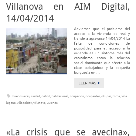
Villanova en AIM Digital,
14/04/2014
Advierten que el problema del
acceso a la vivienda es real y
tiende a agravarse 14/04/2014 La
falta de condiciones de
posibilidad para el acceso a la
vivienda es un síntoma más del
capitalismo como la relación
social dominante que afecta a la
clase trabajadora y la pequeña
burguesía en …
LEER MÁS
buenos aires
,
ciudad
,
deficit
,
habitacional
,
ocupacion
,
ocupantes
,
okupas
,
toma
,
villa
lugano
,
villa soldati
,
villanova
,
vivienda
«La crisis que se avecina»,