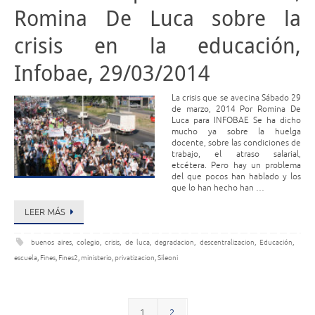
Romina De Luca sobre la
crisis en la educación,
Infobae, 29/03/2014
La crisis que se avecina Sábado 29
de marzo, 2014 Por Romina De
Luca para INFOBAE Se ha dicho
mucho ya sobre la huelga
docente, sobre las condiciones de
trabajo, el atraso salarial,
etcétera. Pero hay un problema
del que pocos han hablado y los
que lo han hecho han …
LEER MÁS
buenos aires
,
colegio
,
crisis
,
de luca
,
degradacion
,
descentralizacion
,
Educación
,
escuela
,
Fines
,
Fines2
,
ministerio
,
privatizacion
,
Sileoni
1
2