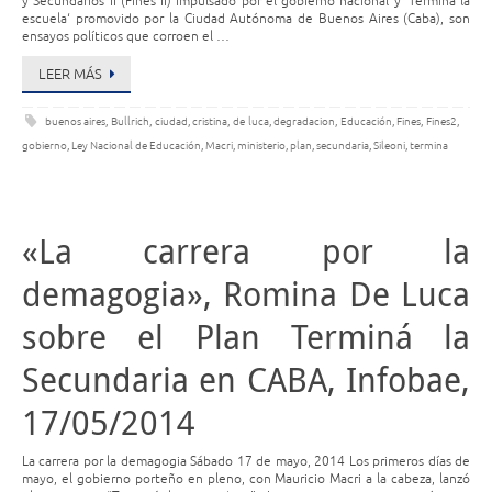
y Secundarios II (Fines II) impulsado por el gobierno nacional y ‘Terminá la
escuela‘ promovido por la Ciudad Autónoma de Buenos Aires (Caba), son
ensayos políticos que corroen el …
LEER MÁS
buenos aires
,
Bullrich
,
ciudad
,
cristina
,
de luca
,
degradacion
,
Educación
,
Fines
,
Fines2
,
gobierno
,
Ley Nacional de Educación
,
Macri
,
ministerio
,
plan
,
secundaria
,
Sileoni
,
termina
«La carrera por la
demagogia», Romina De Luca
sobre el Plan Terminá la
Secundaria en CABA, Infobae,
17/05/2014
La carrera por la demagogia Sábado 17 de mayo, 2014 Los primeros días de
mayo, el gobierno porteño en pleno, con Mauricio Macri a la cabeza, lanzó