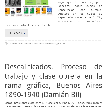
algo que te interese, pero
necesitas hacer cursos de
capacitación con puntaje?
Anotate en los cursos de
capacitación docente del CEICS y
aprovechá las promociones
especiales hasta el 26 de septiembre. El …
LEER MÁS
buenos aires
,
ciudad
,
curso
,
docente
,
historia
,
puntaje
Descalificados. Proceso de
trabajo y clase obrera en la
rama gráfica, Buenos Aires
1890-1940 (Damián Bil)
Otros libros sobre clase obrera: *Pascucci, Silvina (2007). Costureras, monjas
y anarquistas. Trabajo femenino, Iglesia y lucha de clases en la industria del