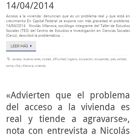
14/04/2014
Acceso a la vivienda: denuncian que es un problema real y que está en
crecimiento En Capital Federal se expone con más gravedad el problema.
14/04/2014 Nicolás Villanova, sociólogo integrante del Taller de Estudios
Sociales (TES) del Centro de Estudios e Investigación en Ciencias Sociales
(Ceics), describió la problemática …
LEER MÁS
acceso
,
buenos aires
,
ciudad
,
dificultad
,
lugano
,
ocupacion
,
ocupantes
,
pais
,
soldati
,
toma
,
villa
,
villanova
,
vivienda
«Advierten que el problema
del acceso a la vivienda es
real y tiende a agravarse»,
nota con entrevista a Nicolás