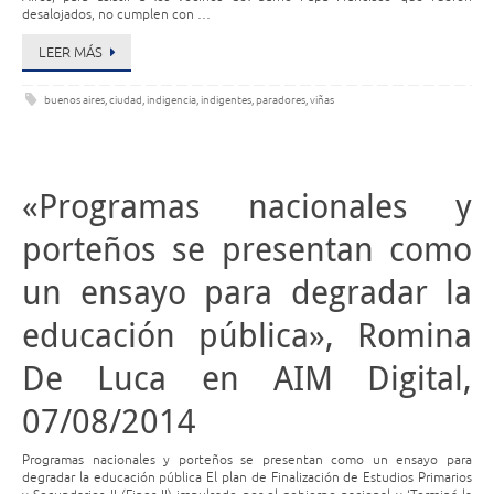
desalojados, no cumplen con …
LEER MÁS
buenos aires
,
ciudad
,
indigencia
,
indigentes
,
paradores
,
viñas
«Programas nacionales y
porteños se presentan como
un ensayo para degradar la
educación pública», Romina
De Luca en AIM Digital,
07/08/2014
Programas nacionales y porteños se presentan como un ensayo para
degradar la educación pública El plan de Finalización de Estudios Primarios