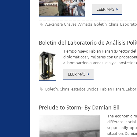
LEER MÁS
Alexandra Cháves
Armada
Boletín
China
Laborator
,
,
,
,
Boletín del Laboratorio de Análisis Polí
Tiempo nuevo Fabián Harari (Director del 
diplomáticos y militares con un protagon
al bombardeo a Venezuela y el posterior 
LEER MÁS
Boletín
China
estados unidos
Fabián Harari
Labora
,
,
,
,
Prelude to Storm- By Damian Bil
The economic me
different socia
supposedly opp
situation. Damia