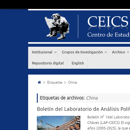
Institucional
Grupos de Investigación
Archivo
Repositorio digital
English
Etiquetas
China
Etiquetas de archivos:
China
Boletín del Laboratorio de Análisis Polí
Boletín N° 1del Laborato
Cháves (LAP-CEICS) El sig
años (2005-2025), la que