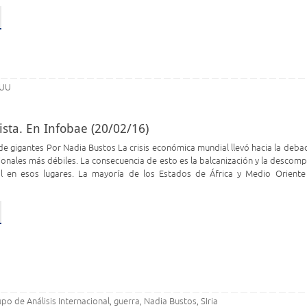
 UU
ista. En Infobae (20/02/16)
e gigantes Por Nadia Bustos La crisis económica mundial llevó hacia la debacl
ionales más débiles. La consecuencia de esto es la balcanización y la descomp
al en esos lugares. La mayoría de los Estados de África y Medio Oriente
po de Análisis Internacional
guerra
Nadia Bustos
SIria
,
,
,