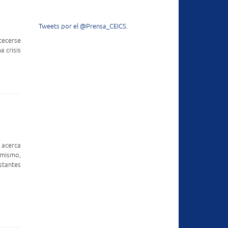
Tweets por el @Prensa_CEICS.
tecerse
a crisis
 acerca
imismo,
stantes