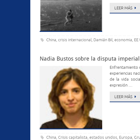
LEER MÁS
China
crisis internacional
Damián Bil
economia
EE
,
,
,
,
Nadia Bustos sobre la disputa imperial
Enfrentamiento d
experiencias nac
de la vida soci
expresión …
LEER MÁS
China
Crisis capitalista
estados unidos
Europa
Gru
,
,
,
,