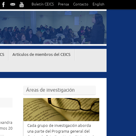
Boletín CEICS
Prensa
Contacto
English
ICS
Artículos de miembros del CEICS
Áreas de investigación
exandra
Cada grupo de investigación aborda
timos 20
una parte del Programa general del
e …