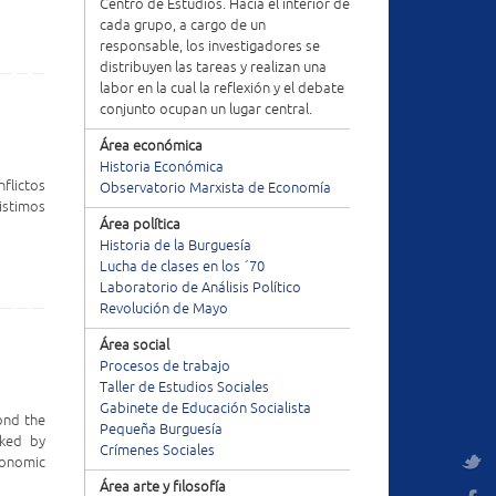
Centro de Estudios. Hacia el interior de
cada grupo, a cargo de un
responsable, los investigadores se
distribuyen las tareas y realizan una
labor en la cual la reflexión y el debate
conjunto ocupan un lugar central.
Área económica
Historia Económica
nflictos
Observatorio Marxista de Economía
istimos
Área política
Historia de la Burguesía
Lucha de clases en los ´70
Laboratorio de Análisis Político
Revolución de Mayo
Área social
Procesos de trabajo
Taller de Estudios Sociales
Gabinete de Educación Socialista
ond the
Pequeña Burguesía
rked by
Crímenes Sociales
conomic
Área arte y filosofía