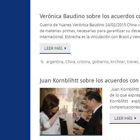
Verónica Baudino sobre los acuerdos c
Guerra de Yuanes Verónica Baudino 24/02/2015 China vi
de materias primas, necesarias para garantizar su desar
internacional. Estrecha es la vinculación con Brasil y Ve
LEER MÁS
argentina
China
cristina
gobierno
kirchner
trenes
,
,
,
,
,
Juan Kornblihtt sobre los acuerdos con 
Juan Kornblihtt 
de lo que expres
Kornblihtt exp
compensaciones 
LEER MÁS