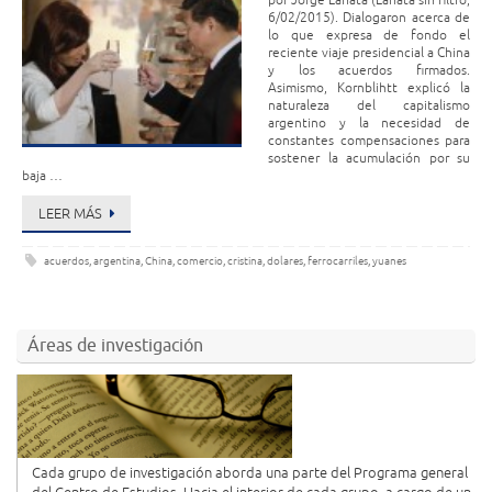
por Jorge Lanata (Lanata sin filtro,
6/02/2015). Dialogaron acerca de
lo que expresa de fondo el
reciente viaje presidencial a China
y los acuerdos firmados.
Asimismo, Kornblihtt explicó la
naturaleza del capitalismo
argentino y la necesidad de
constantes compensaciones para
sostener la acumulación por su
baja …
LEER MÁS
acuerdos
,
argentina
,
China
,
comercio
,
cristina
,
dolares
,
ferrocarriles
,
yuanes
Áreas de investigación
Cada grupo de investigación aborda una parte del Programa general