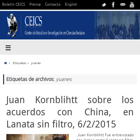
Boletín CEICS
Prensa
Contacto
English
Etiquetas
yuanes
Etiquetas de archivos:
yuanes
Juan Kornblihtt sobre los
acuerdos con China, en
Lanata sin filtro, 6/2/2015
Juan Kornblihtt fue entrevistado