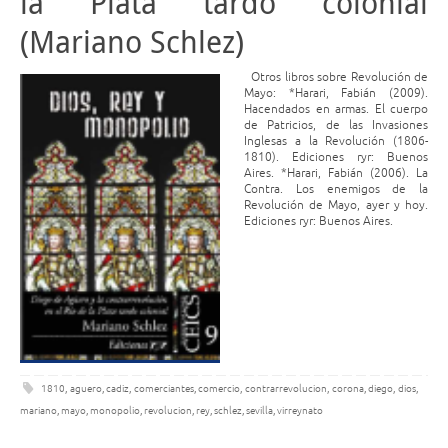
la Plata tardo colonial
(Mariano Schlez)
Otros libros sobre Revolución de
Mayo: *Harari, Fabián (2009).
Hacendados en armas. El cuerpo
de Patricios, de las Invasiones
Inglesas a la Revolución (1806-
1810). Ediciones ryr: Buenos
Aires. *Harari, Fabián (2006). La
Contra. Los enemigos de la
Revolución de Mayo, ayer y hoy.
Ediciones ryr: Buenos Aires.
1810
,
aguero
,
cadiz
,
comerciantes
,
comercio
,
contrarrevolucion
,
corona
,
diego
,
dios
,
mariano
,
mayo
,
monopolio
,
revolucion
,
rey
,
schlez
,
sevilla
,
virreynato