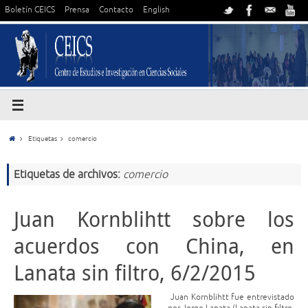
Boletín CEICS
Prensa
Contacto
English
Etiquetas
comercio
Etiquetas de archivos:
comercio
Juan Kornblihtt sobre los
acuerdos con China, en
Lanata sin filtro, 6/2/2015
Juan Kornblihtt fue entrevistado