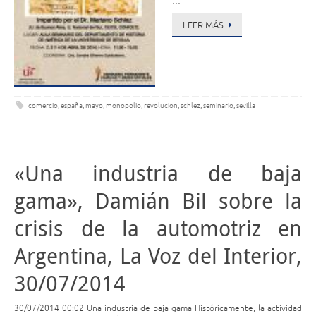
…
LEER MÁS
comercio
,
españa
,
mayo
,
monopolio
,
revolucion
,
schlez
,
seminario
,
sevilla
«Una industria de baja
gama», Damián Bil sobre la
crisis de la automotriz en
Argentina, La Voz del Interior,
30/07/2014
30/07/2014 00:02 Una industria de baja gama Históricamente, la actividad