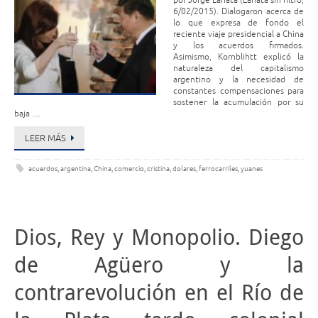
por Jorge Lanata (Lanata sin filtro,
6/02/2015). Dialogaron acerca de
lo que expresa de fondo el
reciente viaje presidencial a China
y los acuerdos firmados.
Asimismo, Kornblihtt explicó la
naturaleza del capitalismo
argentino y la necesidad de
constantes compensaciones para
sostener la acumulación por su
baja …
LEER MÁS
acuerdos
,
argentina
,
China
,
comercio
,
cristina
,
dolares
,
ferrocarriles
,
yuanes
Dios, Rey y Monopolio. Diego
de Agüero y la
contrarevolución en el Río de