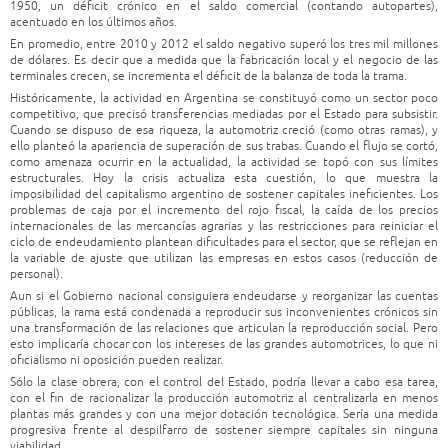
1950, un déficit crónico en el saldo comercial (contando autopartes),
acentuado en los últimos años.
En promedio, entre 2010 y 2012 el saldo negativo superó los tres mil millones
de dólares. Es decir que a medida que la fabricación local y el negocio de las
terminales crecen, se incrementa el déficit de la balanza de toda la trama.
Históricamente, la actividad en Argentina se constituyó como un sector poco
competitivo, que precisó transferencias mediadas por el Estado para subsistir.
Cuando se dispuso de esa riqueza, la automotriz creció (como otras ramas), y
ello planteó la apariencia de superación de sus trabas. Cuando el flujo se cortó,
como amenaza ocurrir en la actualidad, la actividad se topó con sus límites
estructurales. Hoy la crisis actualiza esta cuestión, lo que muestra la
imposibilidad del capitalismo argentino de sostener capitales ineficientes. Los
problemas de caja por el incremento del rojo fiscal, la caída de los precios
internacionales de las mercancías agrarias y las restricciones para reiniciar el
ciclo de endeudamiento plantean dificultades para el sector, que se reflejan en
la variable de ajuste que utilizan las empresas en estos casos (reducción de
personal).
Aun si el Gobierno nacional consiguiera endeudarse y reorganizar las cuentas
públicas, la rama está condenada a reproducir sus inconvenientes crónicos sin
una transformación de las relaciones que articulan la reproducción social. Pero
esto implicaría chocar con los intereses de las grandes automotrices, lo que ni
oficialismo ni oposición pueden realizar.
Sólo la clase obrera, con el control del Estado, podría llevar a cabo esa tarea,
con el fin de racionalizar la producción automotriz al centralizarla en menos
plantas más grandes y con una mejor dotación tecnológica. Sería una medida
progresiva frente al despilfarro de sostener siempre capitales sin ninguna
viabilidad.