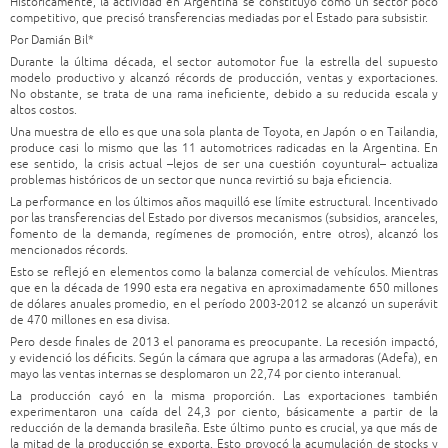
Históricamente, la actividad en Argentina se constituyó como un sector poco
competitivo, que precisó transferencias mediadas por el Estado para subsistir.
Por Damián Bil*
Durante la última década, el sector automotor fue la estrella del supuesto
modelo productivo y alcanzó récords de producción, ventas y exportaciones.
No obstante, se trata de una rama ineficiente, debido a su reducida escala y
altos costos.
Una muestra de ello es que una sola planta de Toyota, en Japón o en Tailandia,
produce casi lo mismo que las 11 automotrices radicadas en la Argentina. En
ese sentido, la crisis actual –lejos de ser una cuestión coyuntural– actualiza
problemas históricos de un sector que nunca revirtió su baja eficiencia.
La performance en los últimos años maquilló ese límite estructural. Incentivado
por las transferencias del Estado por diversos mecanismos (subsidios, aranceles,
fomento de la demanda, regímenes de promoción, entre otros), alcanzó los
mencionados récords.
Esto se reflejó en elementos como la balanza comercial de vehículos. Mientras
que en la década de 1990 esta era negativa en aproximadamente 650 millones
de dólares anuales promedio, en el período 2003-2012 se alcanzó un superávit
de 470 millones en esa divisa.
Pero desde finales de 2013 el panorama es preocupante. La recesión impactó,
y evidenció los déficits. Según la cámara que agrupa a las armadoras (Adefa), en
mayo las ventas internas se desplomaron un 22,74 por ciento interanual.
La producción cayó en la misma proporción. Las exportaciones también
experimentaron una caída del 24,3 por ciento, básicamente a partir de la
reducción de la demanda brasileña. Este último punto es crucial, ya que más de
la mitad de la producción se exporta. Esto provocó la acumulación de stocks y